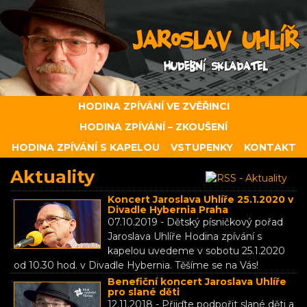
HODINA ZPÍVÁNÍ VE ZVĚŘINCI
HODINA ZPÍVÁNÍ – ZKOUŠENÍ
HODINA ZPÍVÁNÍ S KAPELOU
VSTUPENKY
KONTAKT
Aktuality
Koncert Jaroslava Uhlíře 25.1.2020 v
Divadle Hybernia Praha
07.10.2019 - Dětský písničkový pořad
Jaroslava Uhlíře Hodina zpívání s
kapelou uvedeme v sobotu 25.1.2020
od 10.30 hod. v Divadle Hybernia. Těšíme se na Vás!
Benefiční koncert Jaroslava Uhlíře
pro slané děti
12.11.2018 - Přijďte podpořit slané děti a