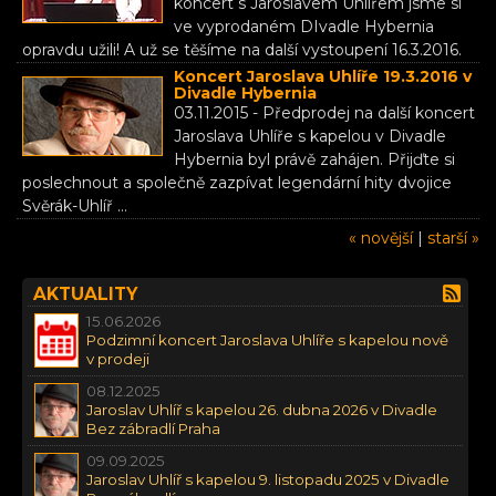
koncert s Jaroslavem Uhlířem jsme si
ve vyprodaném DIvadle Hybernia
opravdu užili! A už se těšíme na další vystoupení 16.3.2016.
Koncert Jaroslava Uhlíře 19.3.2016 v
Divadle Hybernia
03.11.2015 - Předprodej na další koncert
Jaroslava Uhlíře s kapelou v Divadle
Hybernia byl právě zahájen. Přijďte si
poslechnout a společně zazpívat legendární hity dvojice
Svěrák-Uhlíř ...
« novější
|
starší »
AKTUALITY
15.06.2026
Podzimní koncert Jaroslava Uhlíře s kapelou nově
v prodeji
08.12.2025
Jaroslav Uhlíř s kapelou 26. dubna 2026 v Divadle
Bez zábradlí Praha
09.09.2025
Jaroslav Uhlíř s kapelou 9. listopadu 2025 v Divadle