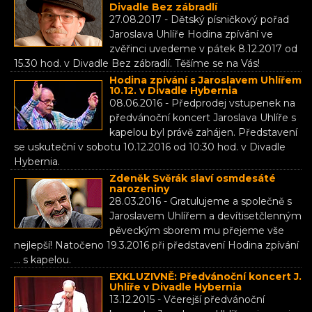
Divadle Bez zábradlí
27.08.2017 - Dětský písničkový pořad
Jaroslava Uhlíře Hodina zpívání ve
zvěřinci uvedeme v pátek 8.12.2017 od
15.30 hod. v Divadle Bez zábradlí. Těšíme se na Vás!
Hodina zpívání s Jaroslavem Uhlířem
10.12. v Divadle Hybernia
08.06.2016 - Předprodej vstupenek na
předvánoční koncert Jaroslava Uhlíře s
kapelou byl právě zahájen. Představení
se uskuteční v sobotu 10.12.2016 od 10:30 hod. v Divadle
Hybernia.
Zdeněk Svěrák slaví osmdesáté
narozeniny
28.03.2016 - Gratulujeme a společně s
Jaroslavem Uhlířem a devítisetčlenným
pěveckým sborem mu přejeme vše
nejlepší! Natočeno 19.3.2016 při představení Hodina zpívání
... s kapelou.
EXKLUZIVNĚ: Předvánoční koncert J.
Uhlíře v Divadle Hybernia
13.12.2015 - Včerejší předvánoční