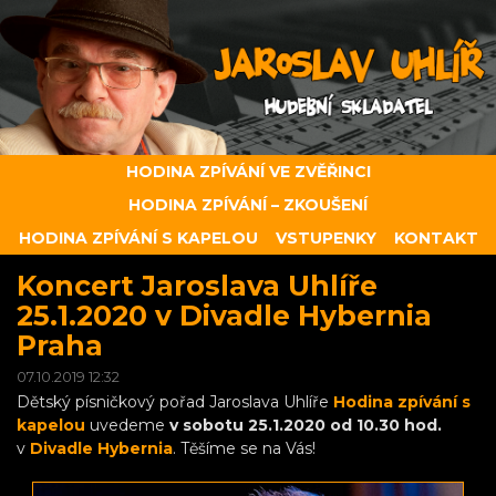
HODINA ZPÍVÁNÍ VE ZVĚŘINCI
HODINA ZPÍVÁNÍ – ZKOUŠENÍ
HODINA ZPÍVÁNÍ S KAPELOU
VSTUPENKY
KONTAKT
Koncert Jaroslava Uhlíře
25.1.2020 v Divadle Hybernia
Praha
07.10.2019 12:32
Dětský písničkový pořad Jaroslava Uhlíře
Hodina zpívání s
kapelou
uvedeme
v sobotu 25.1.2020 od 10.30 hod.
v
Divadle Hybernia
. Těšíme se na Vás!