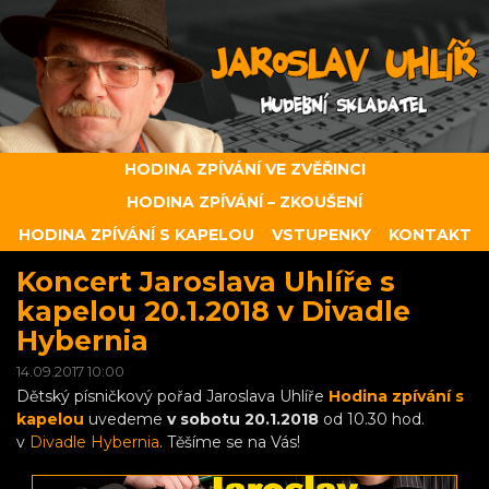
HODINA ZPÍVÁNÍ VE ZVĚŘINCI
HODINA ZPÍVÁNÍ – ZKOUŠENÍ
HODINA ZPÍVÁNÍ S KAPELOU
VSTUPENKY
KONTAKT
Koncert Jaroslava Uhlíře s
kapelou 20.1.2018 v Divadle
Hybernia
14.09.2017 10:00
Dětský písničkový pořad Jaroslava Uhlíře
Hodina zpívání s
kapelou
uvedeme
v sobotu 20.1.2018
od 10.30 hod.
v
Divadle Hybernia
. Těšíme se na Vás!