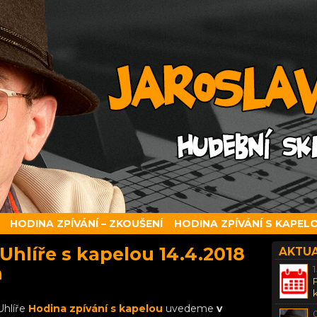
HODINA ZPÍVÁNÍ – ZKOUŠENÍ
HODINA ZPÍVÁNÍ S KAPEL
Uhlíře s kapelou 14.4.2018
AKTUA
a
Uhlíře
Hodina zpívání s kapelou
uvedeme
v