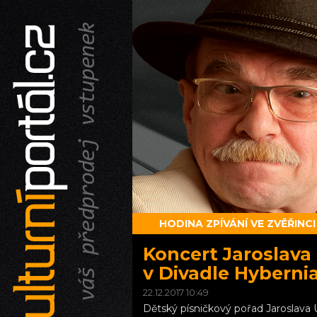
HODINA ZPÍVÁNÍ VE ZVĚŘINCI
Koncert Jaroslava 
v Divadle Hyberni
22.12.2017 10:49
Dětský písničkový pořad Jaroslava 