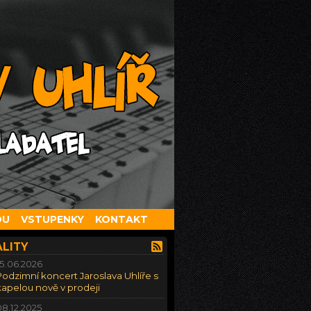
OU
VSTUPENKY
KONTAKT
LITY
15.06.2026
Podzimní koncert Jaroslava Uhlíře s
kapelou nově v prodeji
08.12.2025