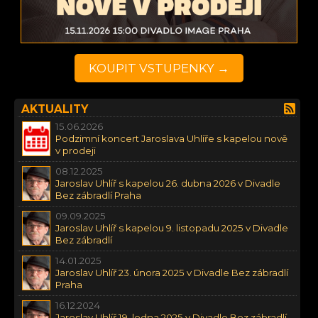
KOUPIT VSTUPENKY →
AKTUALITY
15.06.2026
Podzimní koncert Jaroslava Uhlíře s kapelou nově
v prodeji
08.12.2025
Jaroslav Uhlíř s kapelou 26. dubna 2026 v Divadle
Bez zábradlí Praha
09.09.2025
Jaroslav Uhlíř s kapelou 9. listopadu 2025 v Divadle
Bez zábradlí
14.01.2025
Jaroslav Uhlíř 23. února 2025 v Divadle Bez zábradlí
Praha
16.12.2024
Jaroslav Uhlíř 19. ledna 2025 v Divadle Bez zábradlí