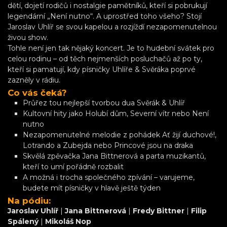
dětí, dojetí rodičů i nostalgie pamětníků, kteří si pobrukují
legendární „Není nutno“. A uprostřed toho všeho? Stojí
Jaroslav Uhlíř se svou kapelou a rozjíždí nezapomenutelnou
živou show.
Tohle není jen tak nějaký koncert. Je to hudební svátek pro
celou rodinu – od těch nejmenších posluchačů až po ty,
kteří si pamatují, kdy písničky Uhlíře & Svěráka poprvé
zazněly v rádiu.
Co vás čeká?
Průřez tou nejlepší tvorbou dua Svěrák & Uhlíř
Kultovní hity jako Holubí dům, Severní vítr nebo Není
nutno
Nezapomenutelné melodie z pohádek Ať žijí duchové!,
Lotrando a Zubejda nebo Princové jsou na draka
Skvělá zpěvačka Jana Bittnerová a parta muzikantů,
kteří to umí pořádně rozbalit
A možná i trocha společného zpívání – varujeme,
budete mít písničky v hlavě ještě týden
Na pódiu:
Jaroslav Uhlíř
|
Jana Bittnerová
|
Fredy Bittner
|
Filip
Spálený
|
Mikoláš Nop