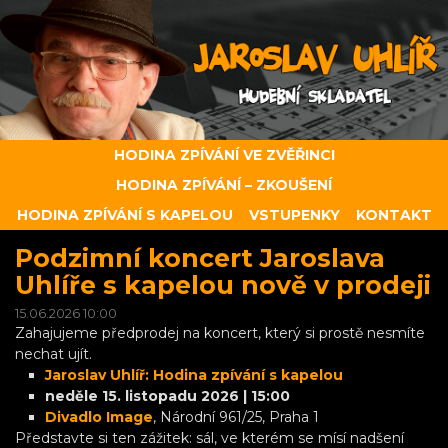
HODINA ZPÍVÁNÍ VE ZVĚŘINCI
HODINA ZPÍVÁNÍ – ZKOUŠENÍ
HODINA ZPÍVÁNÍ S KAPELOU
VSTUPENKY
KONTAKT
Podzimní koncert Jaroslava
Uhlíře s kapelou nově v prodeji
15.06.2026 10:00
Zahajujeme předprodej na koncert, který si prostě nesmíte
nechat ujít.
Jaroslav Uhlíř: Hodina zpívání s kapelou
neděle 15. listopadu 2026 | 15:00
Divadlo Image
, Národní 961/25, Praha 1
Představte si ten zážitek: sál, ve kterém se mísí nadšení