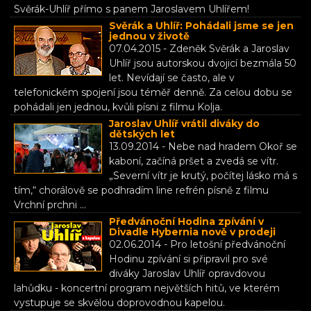
Svěrák-Uhlíř přímo s panem Jaroslavem Uhlířem!
Svěrák a Uhlíř: Pohádali jsme se jen
jednou v životě
07.04.2015 - Zdeněk Svěrák a Jaroslav
Uhlíř jsou autorskou dvojicí bezmála 50
let. Nevídají se často, ale v
telefonickém spojení jsou téměř denně. Za celou dobu se
pohádali jen jednou, kvůli písni z filmu Kolja.
Jaroslav Uhlíř vrátil diváky do
dětských let
13.09.2014 - Nebe nad hradem Okoř se
kaboní, začíná pršet a zvedá se vítr.
„Severní vítr je krutý, počítej lásko má s
tím,“ chorálově se podhradím line refrén písně z filmu
Vrchní prchni ...
Předvánoční Hodina zpívání v
Divadle Hybernia nově v prodeji
02.06.2014 - Pro letošní předvánoční
Hodinu zpívání si připravil pro své
diváky Jaroslav Uhlíř opravdovou
lahůdku - koncertní program největších hitů, ve kterém
vystupuje se skvělou doprovodnou kapelou.