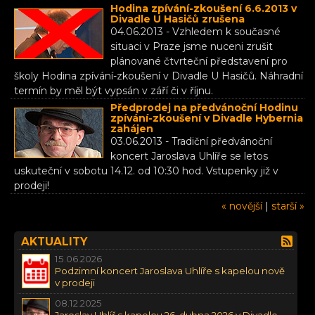
Hodina zpívání-zkoušení 6.6.2013 v
Divadle U Hasičů zrušena
04.06.2013 - Vzhledem k současné
situaci v Praze jsme nuceni zrušit
plánované čtvrteční představení pro
školy Hodina zpívání-zkoušení v Divadle U Hasičů. Náhradní
termín by měl být vypsán v září či v říjnu.
Předprodej na předvánoční Hodinu
zpívání-zkoušení v Divadle Hybernia
zahájen
03.06.2013 - Tradiční předvánoční
koncert Jaroslava Uhlíře se letos
uskuteční v sobotu 14.12. od 10:30 hod. Vstupenky již v
prodeji!
« novější
|
starší »
AKTUALITY
15.06.2026
Podzimní koncert Jaroslava Uhlíře s kapelou nově
v prodeji
08.12.2025
Jaroslav Uhlíř s kapelou 26. dubna 2026 v Divadle