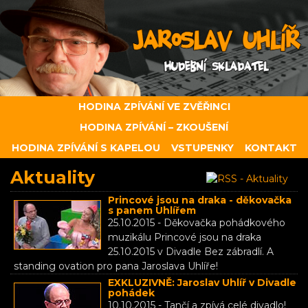
HODINA ZPÍVÁNÍ VE ZVĚŘINCI
HODINA ZPÍVÁNÍ – ZKOUŠENÍ
HODINA ZPÍVÁNÍ S KAPELOU
VSTUPENKY
KONTAKT
Aktuality
Princové jsou na draka - děkovačka
s panem Uhlířem
25.10.2015 - Děkovačka pohádkového
muzikálu Princové jsou na draka
25.10.2015 v Divadle Bez zábradlí. A
standing ovation pro pana Jaroslava Uhlíře!
EXKLUZIVNĚ: Jaroslav Uhlíř v Divadle
pohádek
10.10.2015 - Tančí a zpívá celé divadlo!