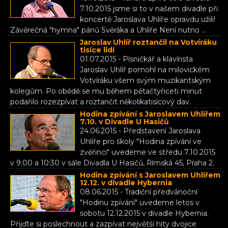
7.10.2015 jsme si to v našem divadle při
koncertě Jaroslava Uhlíře opravdu užili!
Závěrečná "hymna" pánů Svěráka a Uhlíře Není nutno ...
Jaroslav Uhlíř roztančil na Votvíráku
tisíce lidí
01.07.2015 - Písničkář a klavírista
Jaroslav Uhlíř pomohl na milovickém
Votvíráku všem svým muzikantským
kolegům. Po obědě se mu během pětačtyřiceti minut
podařilo rozezpívat a roztančit několikatisícový dav.
Hodina zpívání s Jaroslavem Uhlířem
7.10. v Divadle U Hasičů
24.06.2015 - Představení Jaroslava
Uhlíře pro školy "Hodina zpívání ve
zvěřinci" uvedeme ve středu 7.10.2015
v 9:00 a 10:30 v sále Divadla U Hasičů, Římská 45, Praha 2.
Hodina zpívání s Jaroslavem Uhlířem
12.12. v divadle Hybernia
08.06.2015 - Tradiční předvánoční
"Hodinu zpívání" uvedeme letos v
sobotu 12.12.2015 v divadle Hybernia.
Přijďte si poslechnout a zazpívat největší hity dvojice