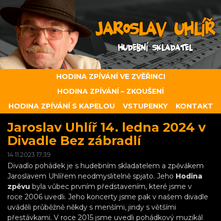
HODINA ZPÍVÁNÍ VE ZVĚŘINCI
HODINA ZPÍVÁNÍ – ZKOUŠENÍ
HODINA ZPÍVÁNÍ S KAPELOU
VSTUPENKY
KONTAKT
Jaroslav Uhlíř 14. ledna 2024 v
Divadle Bez zábradlí
14.11.2023 17:39
Divadlo pohádek je s hudebním skladatelem a zpěvákem
Jaroslavem Uhlířem neodmyslitelně spjato. Jeho
Hodina
zpěvu
byla vůbec prvním představením, které jsme v
roce 2006 uvedli. Jeho koncerty jsme pak v našem divadle
uváděli průběžně někdy s menšími, jindy s většími
přestávkami. V roce 2015 jsme uvedli pohádkový muzikál