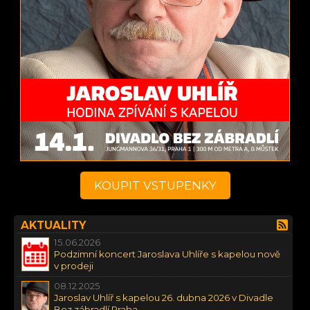
KOUPIT VSTUPENKY
AKTUALITY
15.06.2026
Podzimní koncert Jaroslava Uhlíře s kapelou nově
v prodeji
08.12.2025
Jaroslav Uhlíř s kapelou 26. dubna 2026 v Divadle
Bez zábradlí Praha