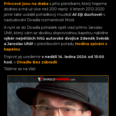
Princové jsou na draka
s jeho písničkami, který hrajeme
dodnes a má už více než 200 repríz. V letech 2012-2020
jsme také uváděli pohádkový muzikál
Ať žijí duchové!
v
nastudování Divadla rozmanitostí Most.
A nyní se do Divadla pohádek opět vrací přímo Jaroslav
Uhlíř, který vám se skvělou doprovodnou kapelou nabídne
výběr největších hitů autorské dvojice Zdeněk Svěrák
a Jaroslav Uhlíř
v písničkovém pořadu
Hodina zpívání s
kapelou
.
Poprvé jej uvedeme
v neděli 14. ledna 2024 od 15:00
hod.
v
Divadle Bez zábradlí
.
Těšíme se na Vás!